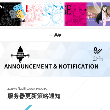
跳
至
内
容
SAO-WORLD
告示牌 – SAOProject,Minecraft,SAO+World,刀剑神域：世界
菜单
发
2023年3月20日
由
SAO-PROJECT
布
服务器更新策略通知
于