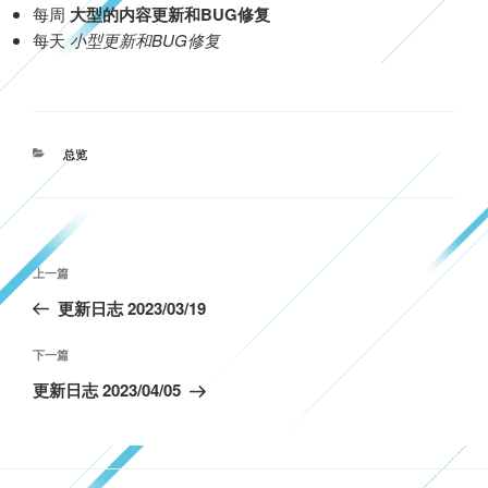
每周
大型的内容更新和BUG修复
每天
小型更新和BUG修复
分
总览
类
文
上
上一篇
章
一
更新日志 2023/03/19
导
篇
航
文
下
下一篇
章
一
更新日志 2023/04/05
篇
文
章