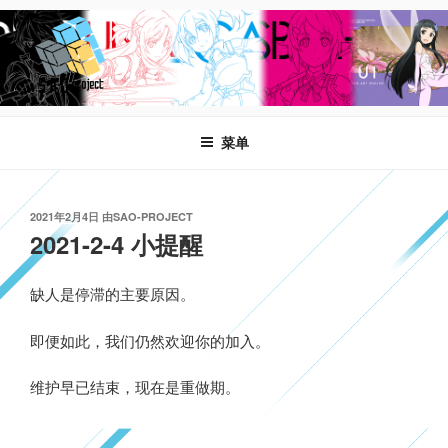
跳
至
内
容
SAO-WORLD
告示牌 – SAOProject,Minecraft,SAO+World,刀剑神域：世界
菜单
发
2021年2月4日
由
SAO-PROJECT
布
2021-2-4 小提醒
于
缺人是停滞的主要原因。
即便如此，我们仍然欢迎你的加入。
维护早已结束，现在是重做期。