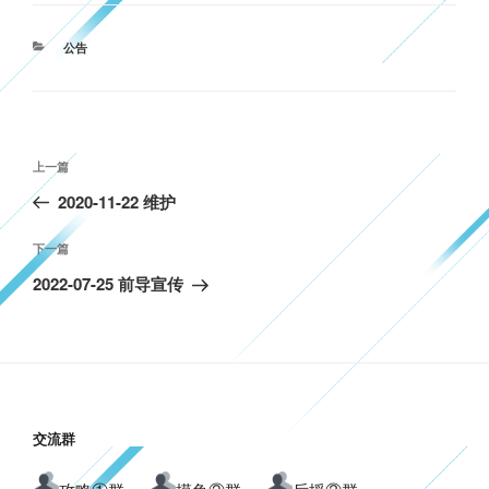
分
公告
类
文
上
上一篇
章
一
2020-11-22 维护
导
篇
航
文
下
下一篇
章
一
2022-07-25 前导宣传
篇
文
章
交流群