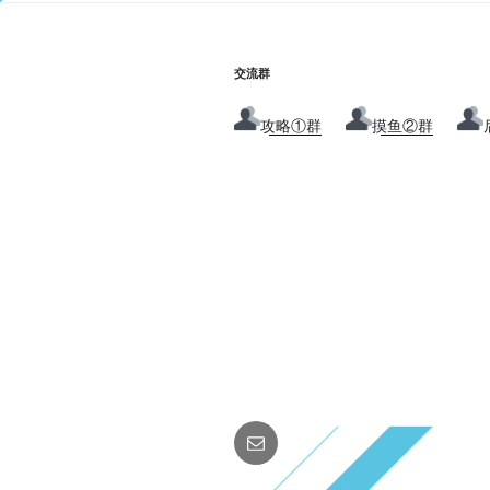
交流群
攻略①群
摸鱼②群
邮
箱