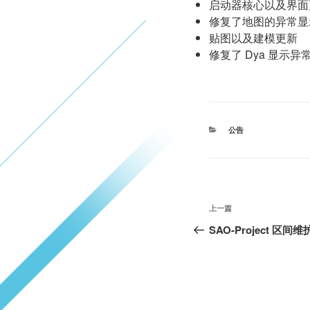
启动器核心以及界面
修复了地图的异常显
贴图以及建模更新
修复了 Dya 显示异
分
公告
类
文
上
上一篇
章
一
SAO-Project 区间
篇
导
文
航
章