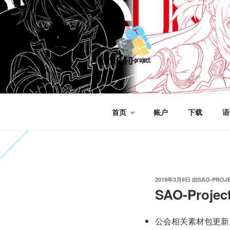
跳
至
内
容
SAO-WORLD
告示牌 – SAOProject,Minecr
首页
账户
下载
语
发
2019年3月9日
由
SAO-PROJ
布
SAO-Proje
于
公会相关素材包更新